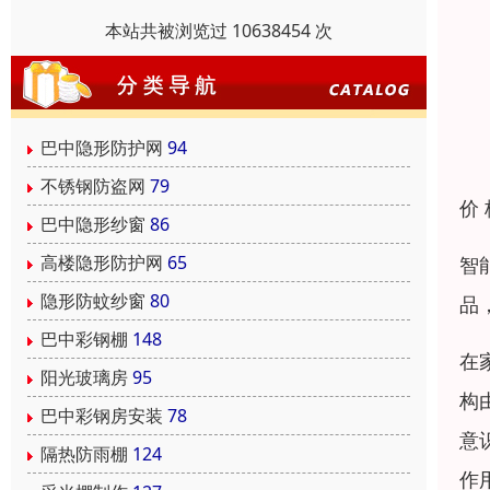
本站共被浏览过 10638454 次
巴中隐形防护网
94
不锈钢防盗网
79
价
巴中隐形纱窗
86
高楼隐形防护网
65
智
隐形防蚊纱窗
80
品
巴中彩钢棚
148
在
阳光玻璃房
95
构
巴中彩钢房安装
78
意
隔热防雨棚
124
作