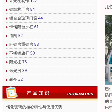
采光棚制作
127
用
钢结构厂房
84
铝合金玻璃门窗
44
锌钢阳台护栏
61
道闸
52
轻钢房重钢房
88
不锈钢旗杆
50
阳光棚
73
釆光房
39
岗亭
32
巴
防
的
钢化玻璃的核心特性与使用优势
巴