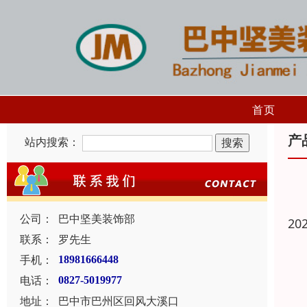
首页
产
站内搜索：
公司：
巴中坚美装饰部
20
联系：
罗先生
手机：
18981666448
电话：
0827-5019977
地址：
巴中市巴州区回风大溪口