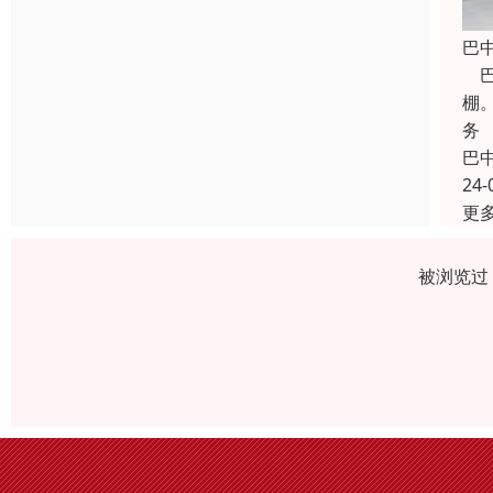
巴
巴
棚
务
巴
24-
更
被浏览过 