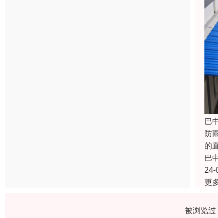
巴
防
的
巴
24-
更
被浏览过 