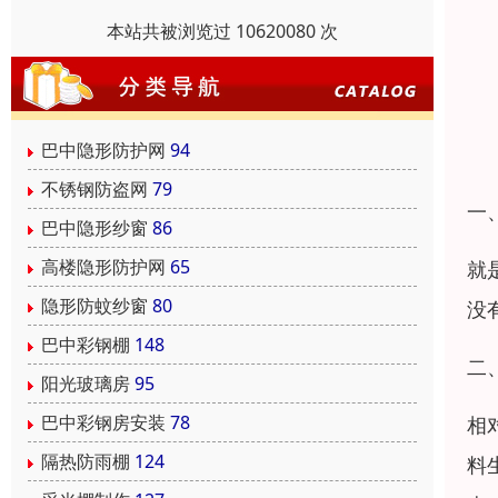
本站共被浏览过 10620080 次
巴中隐形防护网
94
不锈钢防盗网
79
一
巴中隐形纱窗
86
高楼隐形防护网
65
就
隐形防蚊纱窗
80
没
巴中彩钢棚
148
二
阳光玻璃房
95
巴中彩钢房安装
78
相
隔热防雨棚
124
料