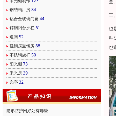
采光棚制作
127
查
钢结构厂房
84
三
铝合金玻璃门窗
44
锌钢阳台护栏
61
也
道闸
52
种
轻钢房重钢房
88
也
不锈钢旗杆
50
阳光棚
73
釆光房
39
岗亭
32
隐形防护网好处有哪些