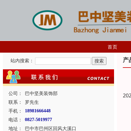
首页
产
站内搜索：
公司：
巴中坚美装饰部
20
联系：
罗先生
手机：
18981666448
电话：
0827-5019977
地址：
巴中市巴州区回风大溪口