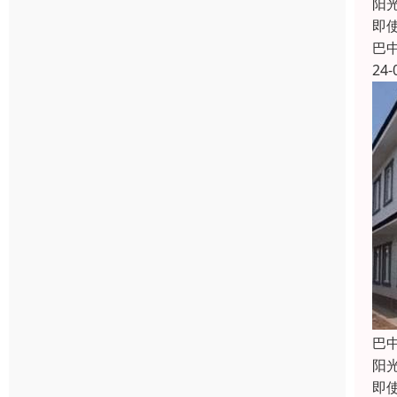
阳
即
巴
24-
巴
阳
即