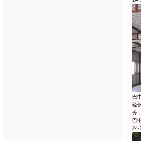
巴
轻
务
巴
24-