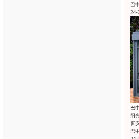
巴
24-
巴
阳
窗
巴
24-