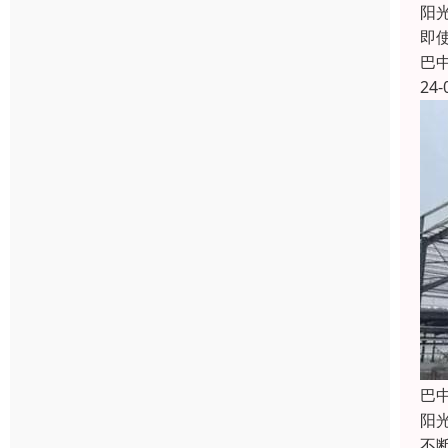
阳
即
巴
24-
巴
阳
不