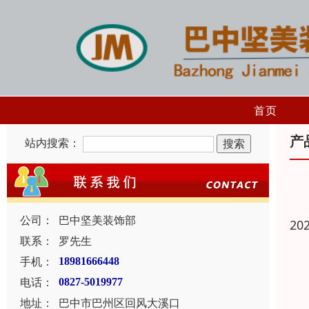
首页
产
站内搜索：
公司：
巴中坚美装饰部
20
联系：
罗先生
手机：
18981666448
电话：
0827-5019977
地址：
巴中市巴州区回风大溪口