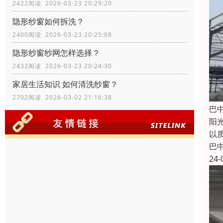
2422阅读 2026-03-23 20:29:20
隐形纱窗如何拆洗？
2400阅读 2026-03-23 20:25:08
隐形纱窗纱网怎样选择？
2432阅读 2026-03-23 20:24:30
家居生活知识 如何清洗纱窗？
2702阅读 2026-03-02 21:16:38
巴
阳
以
巴
24-