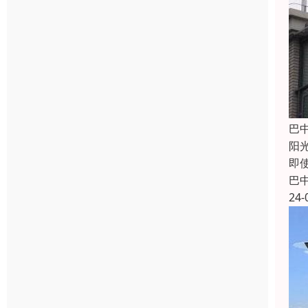
巴
阳
即
巴
24-