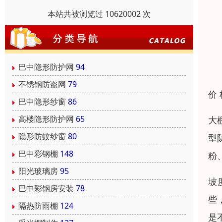
本站共被浏览过 10620002 次
巴中隐形防护网
94
不锈钢防盗网
79
价
巴中隐形纱窗
86
高楼隐形防护网
65
大
隐形防蚊纱窗
80
型
巴中彩钢棚
148
粉
阳光玻璃房
95
坡
巴中彩钢房安装
78
些
隔热防雨棚
124
是