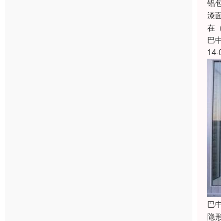
铝
漆面
在
巴
14-
巴
隐