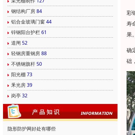
采光棚制作
127
钢结构厂房
84
彩
铝合金玻璃门窗
44
寿
锌钢阳台护栏
61
果
道闸
52
确
轻钢房重钢房
88
础
不锈钢旗杆
50
阳光棚
73
釆光房
39
岗亭
32
隐形防护网好处有哪些