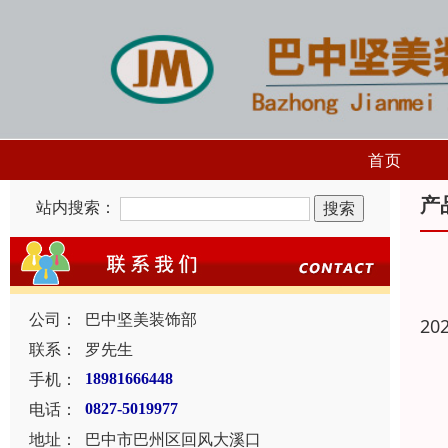
首页
产
站内搜索：
公司：
巴中坚美装饰部
20
联系：
罗先生
手机：
18981666448
电话：
0827-5019977
地址：
巴中市巴州区回风大溪口