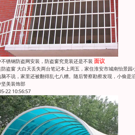
面议
中不锈钢防盗网安装，防盗窗究竟装还是不装
装防盗窗 大白天丢失两台笔记本上周五，家住淮安市城南怡景园
电脑不说，家里还被翻得乱七八糟。随后警察勘察发现，小偷是
中坚美装饰部
05-22 10:56:57