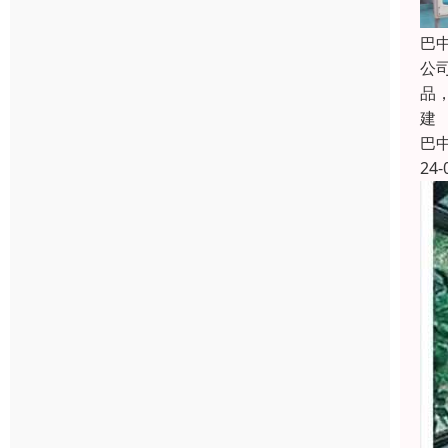
巴
公
品
建
巴
24-