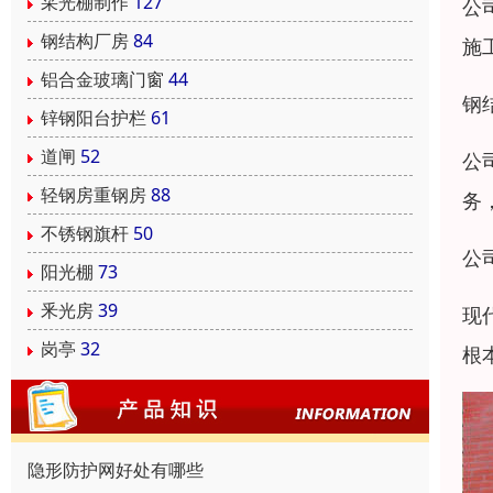
采光棚制作
127
公
钢结构厂房
84
施
铝合金玻璃门窗
44
钢
锌钢阳台护栏
61
道闸
52
公
轻钢房重钢房
88
务
不锈钢旗杆
50
公
阳光棚
73
釆光房
39
现
岗亭
32
根
隐形防护网好处有哪些