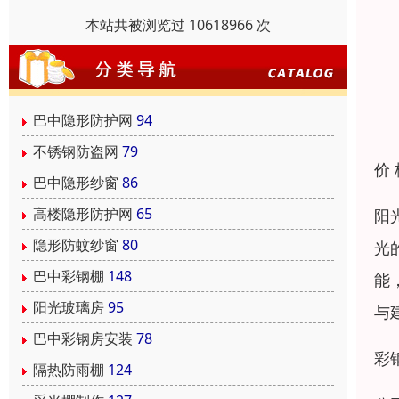
本站共被浏览过 10618966 次
巴中隐形防护网
94
不锈钢防盗网
79
价
巴中隐形纱窗
86
高楼隐形防护网
65
阳
隐形防蚊纱窗
80
光
巴中彩钢棚
148
能
阳光玻璃房
95
与
巴中彩钢房安装
78
彩
隔热防雨棚
124