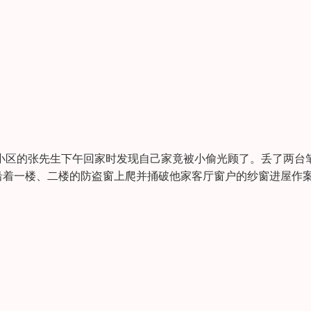
小区的张先生下午回家时发现自己家竟被小偷光顾了。丢了两台
沿着一楼、二楼的防盗窗上爬并捅破他家客厅窗户的纱窗进屋作