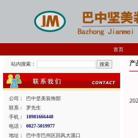
首页
产
站内搜索：
公司：
巴中坚美装饰部
20
联系：
罗先生
手机：
18981666448
电话：
0827-5019977
地址：
巴中市巴州区回风大溪口