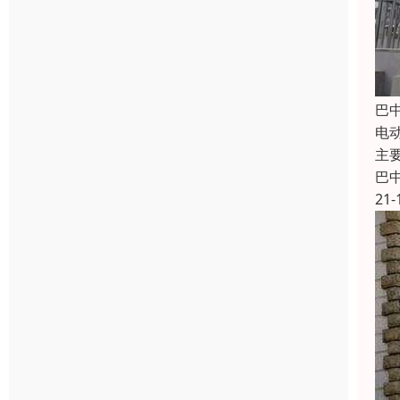
巴
电
主
巴
21-