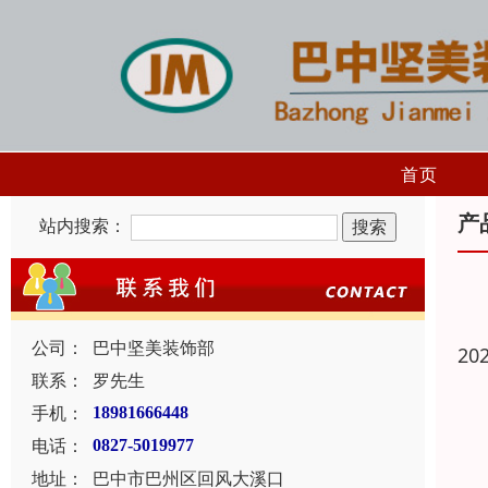
首页
产
站内搜索：
公司：
巴中坚美装饰部
20
联系：
罗先生
手机：
18981666448
电话：
0827-5019977
地址：
巴中市巴州区回风大溪口