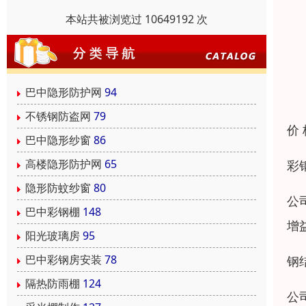
本站共被浏览过 10649192 次
巴中隐形防护网
94
不锈钢防盗网
79
价
巴中隐形纱窗
86
高楼隐形防护网
65
彩
隐形防蚊纱窗
80
公
巴中彩钢棚
148
增
阳光玻璃房
95
巴中彩钢房安装
78
钢
隔热防雨棚
124
公