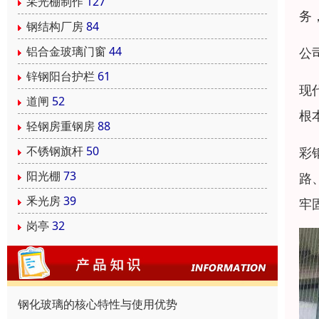
采光棚制作
127
务
钢结构厂房
84
铝合金玻璃门窗
44
公
锌钢阳台护栏
61
现
道闸
52
根
轻钢房重钢房
88
不锈钢旗杆
50
彩
阳光棚
73
路
釆光房
39
牢
岗亭
32
钢化玻璃的核心特性与使用优势