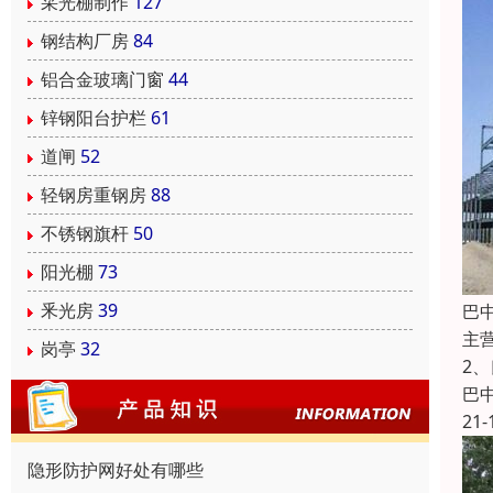
采光棚制作
127
钢结构厂房
84
铝合金玻璃门窗
44
锌钢阳台护栏
61
道闸
52
轻钢房重钢房
88
不锈钢旗杆
50
阳光棚
73
釆光房
39
巴
主
岗亭
32
2
巴
21-
隐形防护网好处有哪些