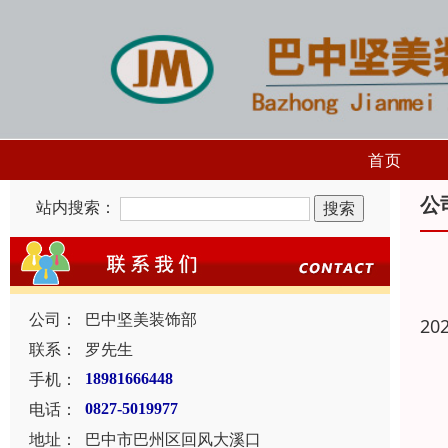
首页
公
站内搜索：
公司：
巴中坚美装饰部
20
联系：
罗先生
手机：
18981666448
电话：
0827-5019977
地址：
巴中市巴州区回风大溪口