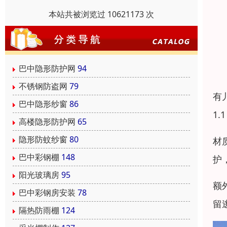
本站共被浏览过 10621173 次
巴中隐形防护网
94
不锈钢防盗网
79
有
巴中隐形纱窗
86
1
高楼隐形防护网
65
隐形防蚊纱窗
80
材
巴中彩钢棚
148
护
阳光玻璃房
95
额
巴中彩钢房安装
78
留
隔热防雨棚
124