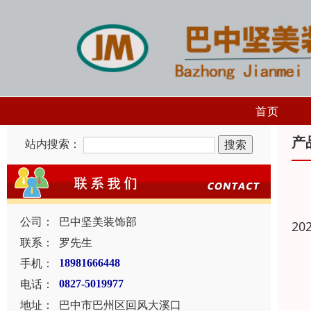
首页
产
站内搜索：
公司：
巴中坚美装饰部
20
联系：
罗先生
手机：
18981666448
电话：
0827-5019977
地址：
巴中市巴州区回风大溪口