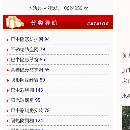
本站共被浏览过 10624959 次
巴中隐形防护网
94
不锈钢防盗网
79
价
巴中隐形纱窗
86
高楼隐形防护网
65
加
隐形防蚊纱窗
80
房
巴中彩钢棚
148
承
阳光玻璃房
95
巴中彩钢房安装
78
隔热防雨棚
124