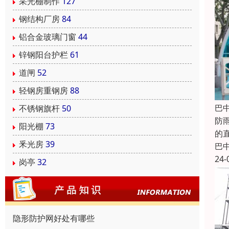
采光棚制作
127
钢结构厂房
84
铝合金玻璃门窗
44
锌钢阳台护栏
61
道闸
52
轻钢房重钢房
88
巴
不锈钢旗杆
50
防
阳光棚
73
的
釆光房
39
巴
24-
岗亭
32
隐形防护网好处有哪些