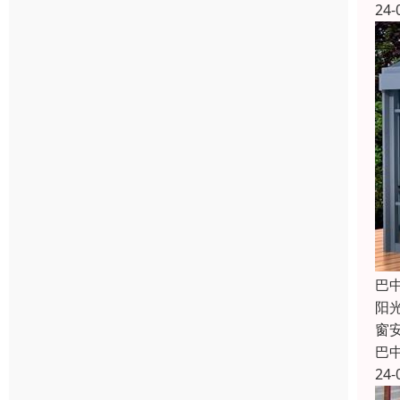
24-
巴
阳
窗
巴
24-