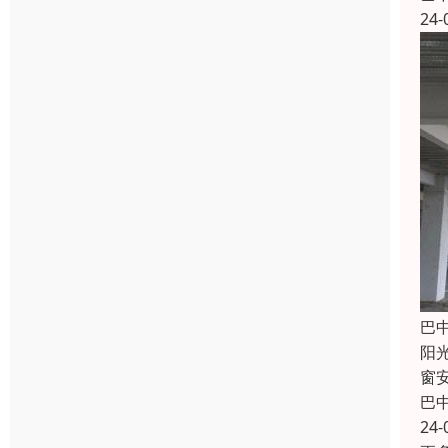
24-
巴
阳
窗
巴
24-