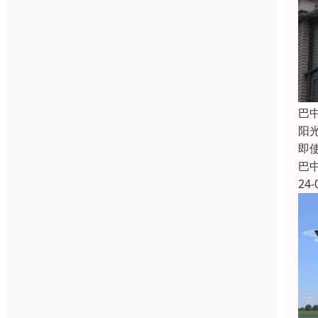
巴
阳
即
巴
24-