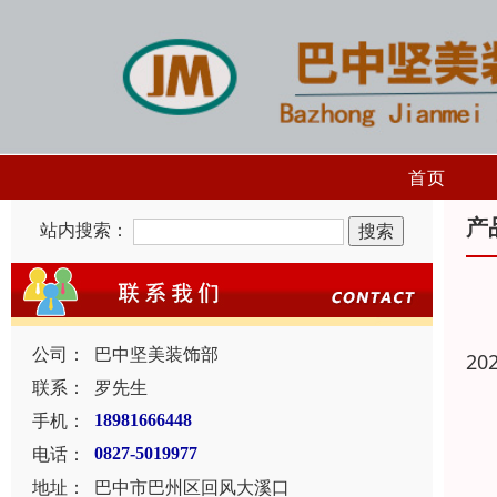
首页
产
站内搜索：
公司：
巴中坚美装饰部
20
联系：
罗先生
手机：
18981666448
电话：
0827-5019977
地址：
巴中市巴州区回风大溪口