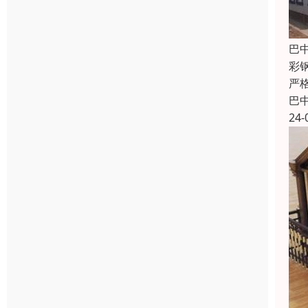
巴
彩
严
巴
24-