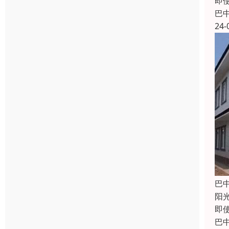
即
巴
24-
巴
阳
即
巴