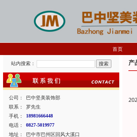
首页
产
站内搜索：
公司：
巴中坚美装饰部
20
联系：
罗先生
手机：
18981666448
电话：
0827-5019977
地址：
巴中市巴州区回风大溪口