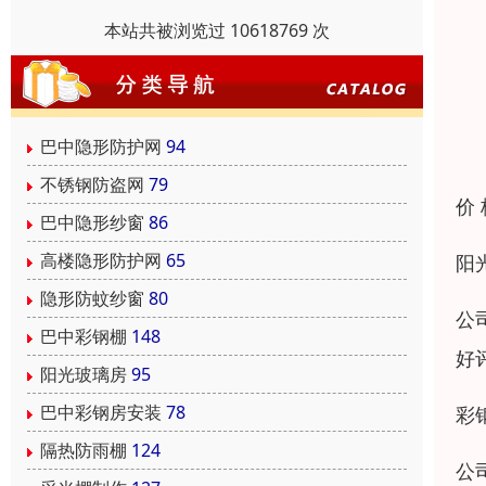
本站共被浏览过 10618769 次
巴中隐形防护网
94
不锈钢防盗网
79
价
巴中隐形纱窗
86
高楼隐形防护网
65
阳
隐形防蚊纱窗
80
公
巴中彩钢棚
148
好
阳光玻璃房
95
巴中彩钢房安装
78
彩
隔热防雨棚
124
公