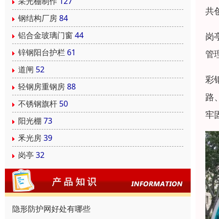
采光棚制作
127
共
钢结构厂房
84
铝合金玻璃门窗
44
岗
锌钢阳台护栏
61
管
道闸
52
彩
轻钢房重钢房
88
路
不锈钢旗杆
50
牢
阳光棚
73
釆光房
39
岗亭
32
隐形防护网好处有哪些