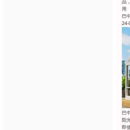
品
用
巴
24-
巴
阳
即