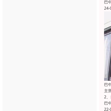
巴
24-
巴
主
2
巴
22-