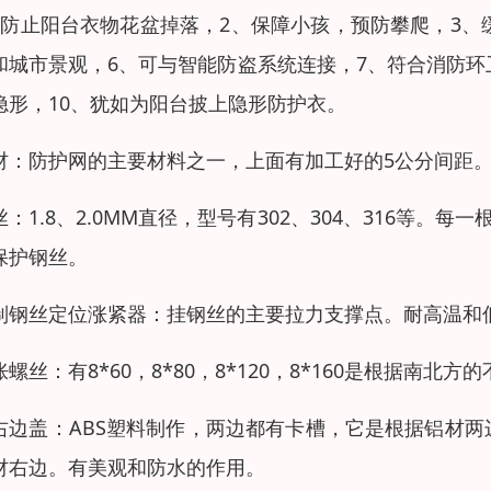
、防止阳台衣物花盆掉落，2、保障小孩，预防攀爬，3、
和城市景观，6、可与智能防盗系统连接，7、符合消防环
隐形，10、犹如为阳台披上隐形防护衣。
材：防护网的主要材料之一，上面有加工好的5公分间距
丝：1.8、2.0MM直径，型号有302、304、316等
保护钢丝。
制钢丝定位涨紧器：挂钢丝的主要拉力支撑点。耐高温和
胀螺丝：有8*60，8*80，8*120，8*160是根据南
右边盖：ABS塑料制作，两边都有卡槽，它是根据铝材
材右边。有美观和防水的作用。