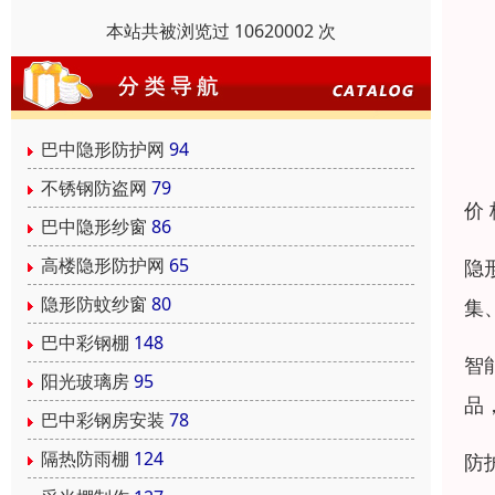
本站共被浏览过 10620002 次
巴中隐形防护网
94
不锈钢防盗网
79
价
巴中隐形纱窗
86
高楼隐形防护网
65
隐
隐形防蚊纱窗
80
集
巴中彩钢棚
148
智
阳光玻璃房
95
品
巴中彩钢房安装
78
隔热防雨棚
124
防