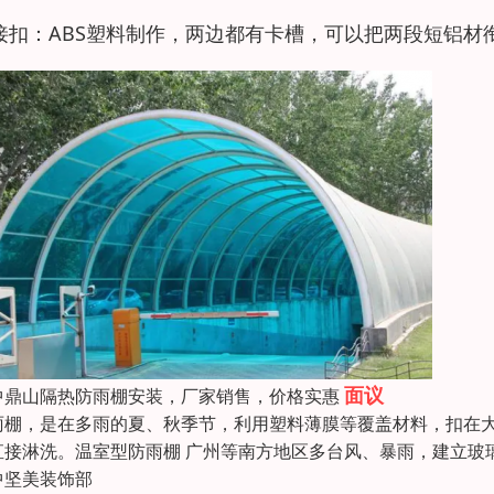
接扣：ABS塑料制作，两边都有卡槽，可以把两段短铝材
面议
中鼎山隔热防雨棚安装，厂家销售，价格实惠
雨棚，是在多雨的夏、秋季节，利用塑料薄膜等覆盖材料，扣在
直接淋洗。温室型防雨棚 广州等南方地区多台风、暴雨，建立玻
中坚美装饰部