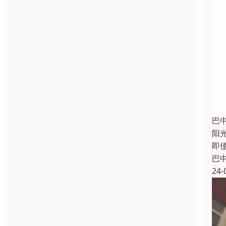
巴
阳
即
巴
24-