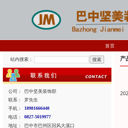
首页
产
站内搜索：
公司：
巴中坚美装饰部
20
联系：
罗先生
手机：
18981666448
电话：
0827-5019977
地址：
巴中市巴州区回风大溪口