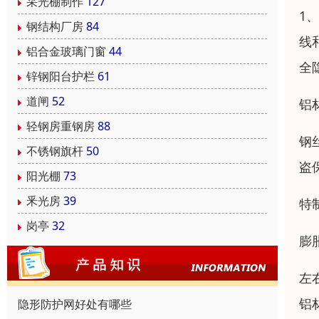
采光棚制作
127
1
钢结构厂房
84
线
铝合金玻璃门窗
44
全
锌钢阳台护栏
61
道闸
52
铝
轻钢房重钢房
88
钢
不锈钢旗杆
50
盗
阳光棚
73
釆光房
39
特
岗亭
32
膨
左
铝
隐形防护网好处有哪些